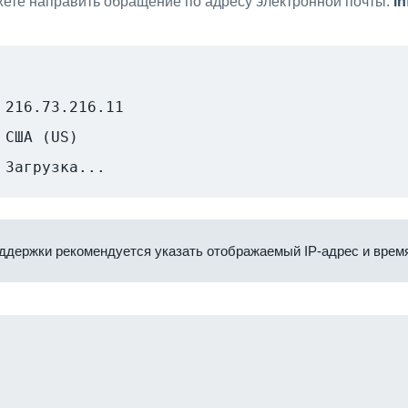
ете направить обращение по адресу электронной почты:
i
216.73.216.11
США (US)
Загрузка...
ддержки рекомендуется указать отображаемый IP-адрес и время