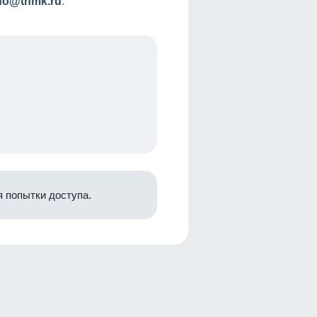
nfo@tnmk.ru
.
 попытки доступа.