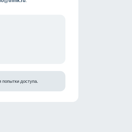
nfo@tnmk.ru
.
 попытки доступа.