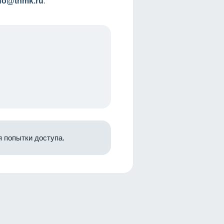
nfo@tnmk.ru
.
 попытки доступа.