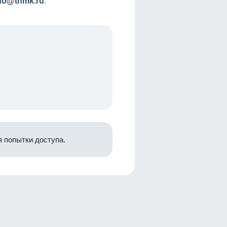
nfo@tnmk.ru
.
 попытки доступа.