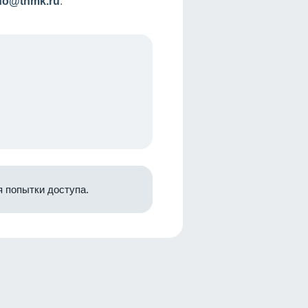
nfo@tnmk.ru
.
 попытки доступа.