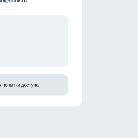
nfo@tnmk.ru
.
 попытки доступа.