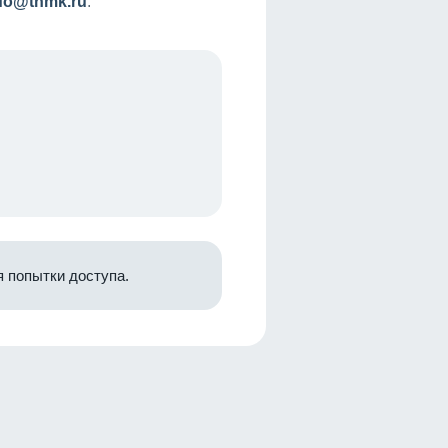
nfo@tnmk.ru
.
 попытки доступа.