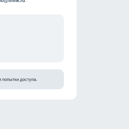
nfo@tnmk.ru
.
 попытки доступа.