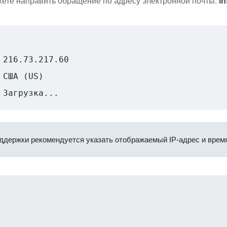
ете направить обращение по адресу электронной почты:
i
216.73.217.60
США (US)
Загрузка...
ддержки рекомендуется указать отображаемый IP-адрес и время